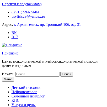
Перейти к содержимому
8 (911) 594-74-04
psyfisis29@yandex.ru
Адрес:
г. Архангельск, пр. Троицкий 106, оф. 31
ВК
B17
Псифизис
Центр психологической и нейропсихологической помощи
детям и взрослым
Искать:
Меню
Детский психолог
Нейропсихолог
Семейный психолог
КПС
Услуги и цены